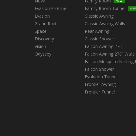
Nova
Family Room
NEW
Evasion ProLine
Family Room Tunnel
NE
Evasion
Classic Awning
Grand Raid
Classic Awning Walls
Space
Rear Awning
Discovery
Classic Shower
Vision
Falcon Awning 270°
Odyssey
Falcon Awning 270º Walls
Falcon Mosquito Netting
Falcon Shower
Evolution Tunnel
Frontier Awning
Frontier Tunnel