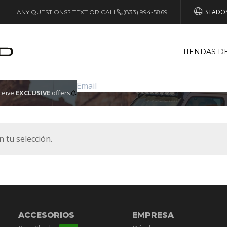
ESTADOS
ANY QUESTIONS? TEXT OR CALL
(833) 994-5869
TIENDAS D
eceive
EXCLUSIVE
offers
 tu selección.
ACCESORIOS
EMPRESA