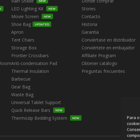
Rain Shade
Dónde comprar
NEW
LED Lighting Kit
Stories
W
NEW
Movie Screen
Contacto
NEW
Shoe Bag
Historia
UPDATED
Apron
Garantía
Tent Chairs
Conviértase en distribuidor
Storage Box
Conviértete en embajador
Frontier Crossbars
Affiliate Program
 Room
Anti-condensation Pad
Obtener catálogo
Thermal Insulation
Preguntas frecuentes
Barbecue
Gear Bag
Waste Bag
Universal Tablet Support
Quick Release Bars
NEW
Para o
Thermozip Bedding System
NEW
cookie
Consen
compor