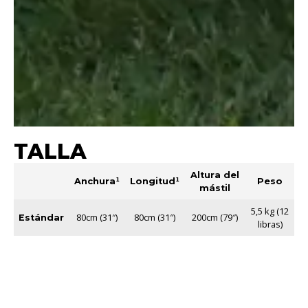
TALLA
Altura del
Anchura¹
Longitud¹
Peso
mástil
5,5 kg (12
80cm (31″)
80cm (31″)
200cm (79″)
Estándar
libras)