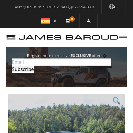
US
ANY QUESTIONS? TEXT OR CALL
(833) 994-5869
0
Register here to receive
EXCLUSIVE
offers