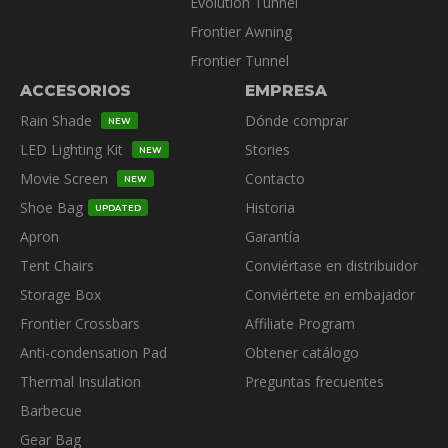
Evolution Tunnel
Frontier Awning
Frontier Tunnel
ACCESORIOS
EMPRESA
Rain Shade
Dónde comprar
NEW
LED Lighting Kit
Stories
NEW
Movie Screen
Contacto
NEW
Shoe Bag
Historia
UPDATED
Apron
Garantía
Tent Chairs
Conviértase en distribuidor
Storage Box
Conviértete en embajador
Frontier Crossbars
Affiliate Program
Anti-condensation Pad
Obtener catálogo
Thermal Insulation
Preguntas frecuentes
Barbecue
Gear Bag