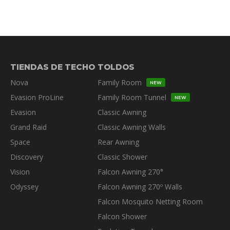
TIENDAS DE TECHO
TOLDOS
Nova
Family Room
NEW
Evasion ProLine
Family Room Tunnel
NEW
Evasion
Classic Awning
Grand Raid
Classic Awning Walls
Space
Rear Awning
Discovery
Classic Shower
Vision
Falcon Awning 270°
Odyssey
Falcon Awning 270º Walls
Falcon Mosquito Netting Room
Falcon Shower