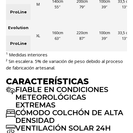
140cm
200cm
100cm
33,5 cm
M
55″
79″
39″
13″
ProLine
Evolution
160cm
220cm
100cm
33,5 cm
XL
63″
87″
39″
13″
ProLine
¹ Medidas interiores
² Sin escalera. 5% de variación de peso debido al proceso
de fabricación artesanal.
CARACTERÍSTICAS
FIABLE EN CONDICIONES
METEOROLÓGICAS
EXTREMAS
CÓMODO COLCHÓN DE ALTA
DENSIDAD
VENTILACIÓN SOLAR 24H