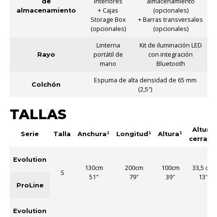
interiores
almacenamiento
de
+ Cajas
(opcionales)
almacenamiento
Storage Box
+ Barras transversales
(opcionales)
(opcionales)
Linterna
Kit de iluminación LED
portátil de
con integración
Rayo
mano
Bluetooth
Espuma de alta densidad de 65 mm
Colchón
(2,5″)
TALLAS
Altura
Serie
Talla
Anchura¹
Longitud¹
Altura¹
cerrada
Evolution
130cm
200cm
100cm
33,5 cm
S
51″
79″
39″
13″
ProLine
Evolution