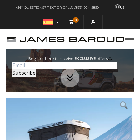
US
ANY QUESTIONS? TEXT OR CALL
(833) 994-5869
0
Register here to receive
EXCLUSIVE
offers