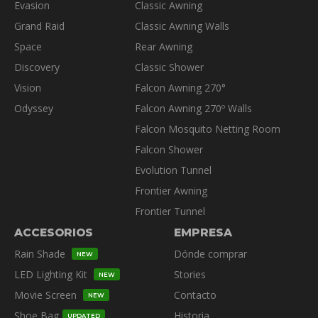
la
Evasion
Classic Awning
página
Grand Raid
Classic Awning Walls
de
Space
Rear Awning
producto
Discovery
Classic Shower
Vision
Falcon Awning 270°
Odyssey
Falcon Awning 270º Walls
Falcon Mosquito Netting Room
Falcon Shower
Evolution Tunnel
Frontier Awning
Frontier Tunnel
ACCESORIOS
EMPRESA
Rain Shade
Dónde comprar
NEW
LED Lighting Kit
Stories
NEW
Movie Screen
Contacto
NEW
Shoe Bag
Historia
UPDATED