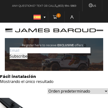
US
ANY QUESTIONS? TEXT OR CALL
(833) 994-5869
0
Register here to receive
EXCLUSIVE
offers
Fácil instalación
Mostrando el único resultado