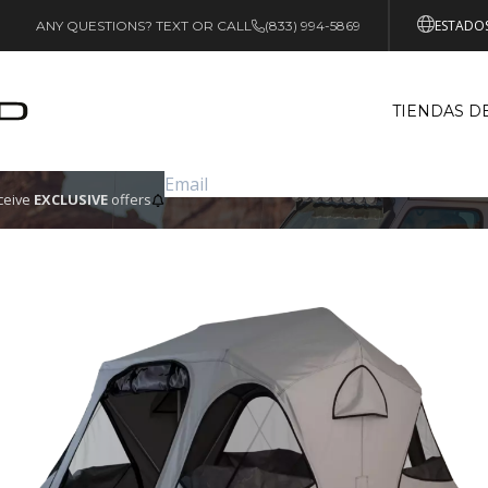
ESTADOS
ANY QUESTIONS? TEXT OR CALL
(833) 994-5869
TIENDAS D
eceive
EXCLUSIVE
offers