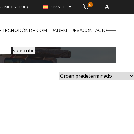
0
 UNIDOS (EEUU)
ESPAÑOL
E TECHO
DÓNDE COMPRAR
EMPRESA
CONTACTO