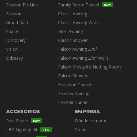
Evasion ProLine
Family Room Tunnel
en
NEW
la
Evasion
Classic Awning
página
Grand Raid
Classic Awning Walls
de
Space
Rear Awning
producto
Discovery
Classic Shower
Vision
Falcon Awning 270°
Odyssey
Falcon Awning 270º Walls
Falcon Mosquito Netting Room
Falcon Shower
Evolution Tunnel
Frontier Awning
Frontier Tunnel
ACCESORIOS
EMPRESA
Rain Shade
Dónde comprar
NEW
LED Lighting Kit
Stories
NEW