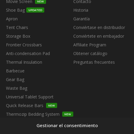
Movie Screen
Contacto
NEW
Shoe Bag
Historia
UPDATED
Apron
Garantía
Tent Chairs
Conviértase en distribuidor
Storage Box
Conviértete en embajador
Frontier Crossbars
Affiliate Program
Anti-condensation Pad
Obtener catálogo
Thermal Insulation
Preguntas frecuentes
Barbecue
Gear Bag
Waste Bag
Universal Tablet Support
Quick Release Bars
NEW
Thermozip Bedding System
NEW
SUBSCRIBE TO OUR NEWSLETTER
Gestionar el consentimiento