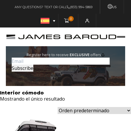
US
ANY QUESTIONS? TEXT OR CALL
(833) 994-5869
0
Register here to receive
EXCLUSIVE
offers
Interior cómodo
Mostrando el único resultado