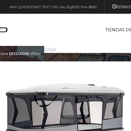
ESTADOS
ANY QUESTIONS? TEXT OR CALL
(833) 994-5869
TIENDAS D
eceive
EXCLUSIVE
offers