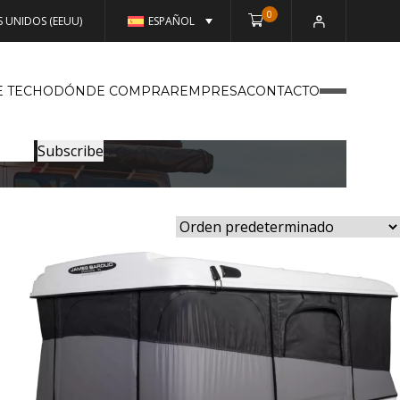
0
 UNIDOS (EEUU)
ESPAÑOL
E TECHO
DÓNDE COMPRAR
EMPRESA
CONTACTO