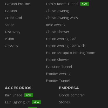
Evasion ProLine
Family Room Tunnel
en
NEW
la
Evasion
Classic Awning
página
Grand Raid
Classic Awning Walls
de
Space
Rear Awning
producto
Discovery
Classic Shower
Vision
Falcon Awning 270°
Odyssey
Falcon Awning 270º Walls
Falcon Mosquito Netting Room
Falcon Shower
Evolution Tunnel
Frontier Awning
Frontier Tunnel
ACCESORIOS
EMPRESA
Rain Shade
Dónde comprar
NEW
LED Lighting Kit
Stories
NEW