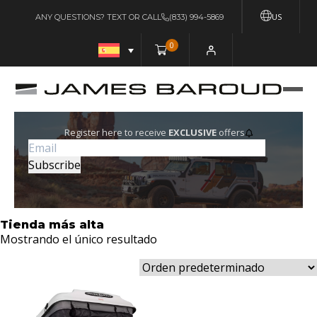
US
ANY QUESTIONS? TEXT OR CALL
(833) 994-5869
0
Register here to receive
EXCLUSIVE
offers
Tienda más alta
Mostrando el único resultado