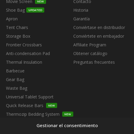
Movie Screen
Contacto
NEW
Shoe Bag
Historia
UPDATED
Apron
Garantía
Tent Chairs
Conviértase en distribuidor
Storage Box
Conviértete en embajador
Frontier Crossbars
Affiliate Program
Anti-condensation Pad
Obtener catálogo
Thermal Insulation
Preguntas frecuentes
Barbecue
Gear Bag
Waste Bag
Universal Tablet Support
Quick Release Bars
NEW
Thermozip Bedding System
NEW
SUBSCRIBE TO OUR NEWSLETTER
Gestionar el consentimiento