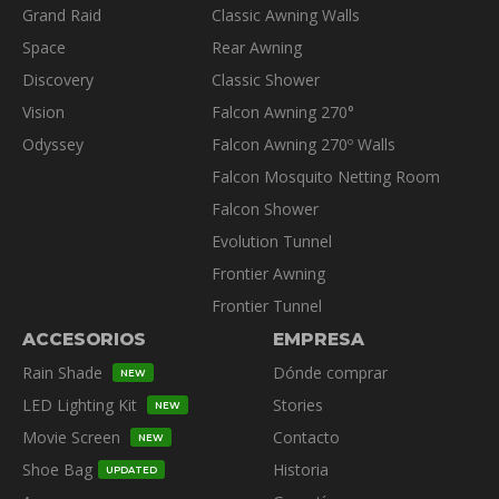
página
Grand Raid
Classic Awning Walls
de
Space
Rear Awning
producto
Discovery
Classic Shower
Vision
Falcon Awning 270°
Odyssey
Falcon Awning 270º Walls
Falcon Mosquito Netting Room
Falcon Shower
Evolution Tunnel
Frontier Awning
Frontier Tunnel
ACCESORIOS
EMPRESA
Rain Shade
Dónde comprar
NEW
LED Lighting Kit
Stories
NEW
Movie Screen
Contacto
NEW
Shoe Bag
Historia
UPDATED