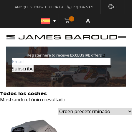
US
ANY QUESTIONS? TEXT OR CALL
(833) 994-5869
0
Register here to receive
EXCLUSIVE
offers
Todos los coches
Mostrando el único resultado