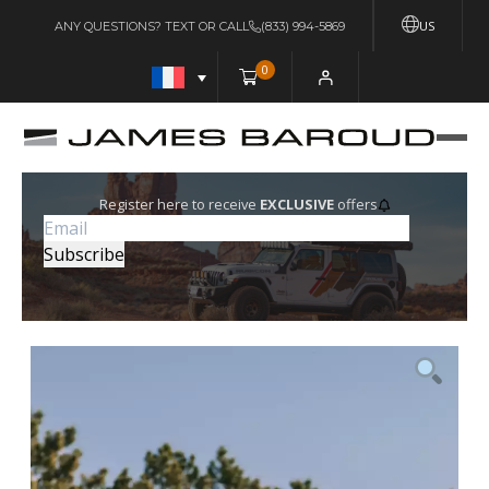
US
ANY QUESTIONS? TEXT OR CALL
(833) 994-5869
0
Register here to receive
EXCLUSIVE
offers