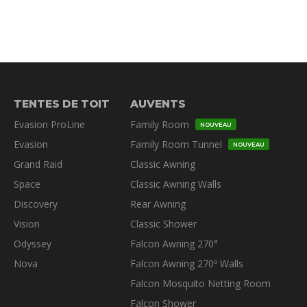
TENTES DE TOIT
AUVENTS
Evasion ProLine
Family Room
NOUVEAU
Evasion
Family Room Tunnel
NOUVEAU
Grand Raid
Classic Awning
Space
Classic Awning Walls
Discovery
Rear Awning
Vision
Classic Shower
Odyssey
Falcon Awning 270°
Nova
Falcon Awning 270º Walls
Falcon Mosquito Netting Room
Falcon Shower