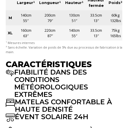
Hauteur
Largeur¹
Longueur¹
Hauteur¹
Poids²
fermée
140cm
200cm
130cm
33.5cm
60kg
M
55″
79″
51″
13″
132lbs
160cm
220cm
140cm
33.5cm
75kg
XL
63″
87″
55″
13″
165lbs
¹ Mesures internes
² Sans échelle. Variation de poids de 5% due au processus de fabrication à la
main.
CARACTÉRISTIQUES
FIABILITÉ DANS DES
CONDITIONS
MÉTÉOROLOGIQUES
EXTRÊMES
MATELAS CONFORTABLE À
HAUTE DENSITÉ
ÉVENT SOLAIRE 24H