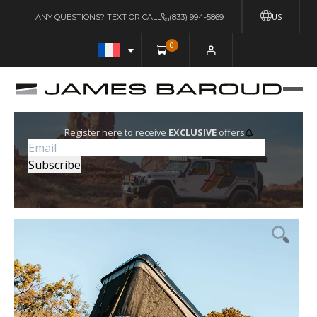
US
ANY QUESTIONS? TEXT OR CALL
(833) 994-5869
0
Register here to receive
EXCLUSIVE
offers