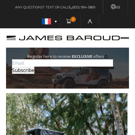
US
ANY QUESTIONS? TEXT OR CALL
(833) 994-5869
0
Register here to receive
EXCLUSIVE
offers