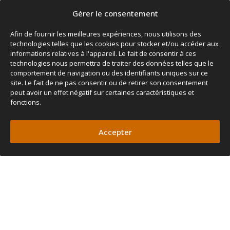
Gérer le consentement
Afin de fournir les meilleures expériences, nous utilisons des
technologies telles que les cookies pour stocker et/ou accéder aux
informations relatives à l'appareil. Le fait de consentir à ces
technologies nous permettra de traiter des données telles que le
comportement de navigation ou des identifiants uniques sur ce
site. Le fait de ne pas consentir ou de retirer son consentement
peut avoir un effet négatif sur certaines caractéristiques et
fonctions.
A post shared by James Baroud l Premium Rooftop Tents & Overland Accessories (@jamesbaroud)
Accepter
TAILLE
Ouvrir
Hauteur
Hauteur
Hauteur
Largeur
Longueur
du
P
minimale
maximale
poteau