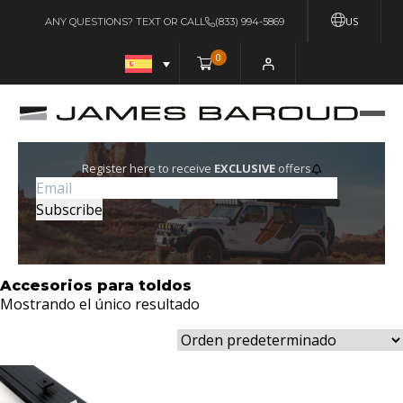
US
ANY QUESTIONS? TEXT OR CALL
(833) 994-5869
0
Register here to receive
EXCLUSIVE
offers
Accesorios para toldos
Mostrando el único resultado