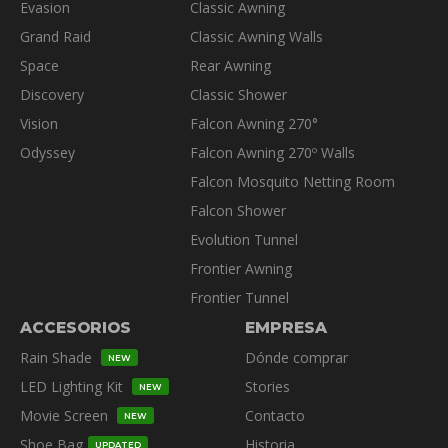
la
Evasion
Classic Awning
página
Grand Raid
Classic Awning Walls
de
Space
Rear Awning
producto
Discovery
Classic Shower
Vision
Falcon Awning 270°
Odyssey
Falcon Awning 270º Walls
Falcon Mosquito Netting Room
Falcon Shower
Evolution Tunnel
Frontier Awning
Frontier Tunnel
ACCESORIOS
EMPRESA
Rain Shade
Dónde comprar
NEW
LED Lighting Kit
Stories
NEW
Movie Screen
Contacto
NEW
Shoe Bag
Historia
UPDATED