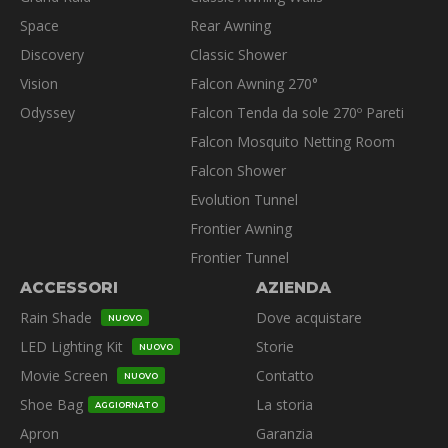
prodotto
Space
Rear Awning
Discovery
Classic Shower
Vision
Falcon Awning 270°
Odyssey
Falcon Tenda da sole 270º Pareti
Falcon Mosquito Netting Room
Falcon Shower
Evolution Tunnel
Frontier Awning
Frontier Tunnel
ACCESSORI
AZIENDA
Rain Shade
Dove acquistare
NUOVO
LED Lighting Kit
Storie
NUOVO
Movie Screen
Contatto
NUOVO
Shoe Bag
La storia
AGGIORNATO
Apron
Garanzia