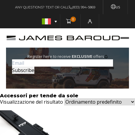
US
ANY QUESTIONS? TEXT OR CALL
(833) 994-5869
0
Register here to receive
EXCLUSIVE
offers
Accessori per tende da sole
Visualizzazione del risultato