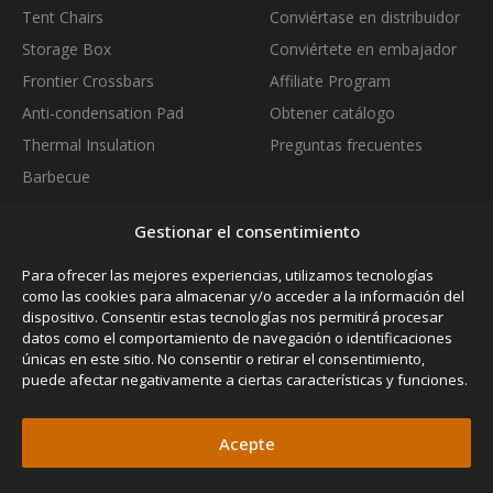
Tent Chairs
Conviértase en distribuidor
Storage Box
Conviértete en embajador
Frontier Crossbars
Affiliate Program
Anti-condensation Pad
Obtener catálogo
Thermal Insulation
Preguntas frecuentes
Barbecue
Gear Bag
Gestionar el consentimiento
Waste Bag
Universal Tablet Support
Para ofrecer las mejores experiencias, utilizamos tecnologías
como las cookies para almacenar y/o acceder a la información del
Quick Release Bars
NEW
dispositivo. Consentir estas tecnologías nos permitirá procesar
Thermozip Bedding System
datos como el comportamiento de navegación o identificaciones
NEW
únicas en este sitio. No consentir o retirar el consentimiento,
SUBSCRIBE TO OUR NEWSLETTER
puede afectar negativamente a ciertas características y funciones.
Acepte