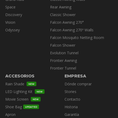
de
Space
Rear Awning
producto
Discovery
Classic Shower
Vision
Falcon Awning 270°
Odyssey
Falcon Awning 270º Walls
Falcon Mosquito Netting Room
Falcon Shower
Evolution Tunnel
Frontier Awning
Frontier Tunnel
ACCESORIOS
EMPRESA
Rain Shade
Dónde comprar
NEW
LED Lighting Kit
Stories
NEW
Movie Screen
Contacto
NEW
Shoe Bag
Historia
UPDATED
Apron
Garantía