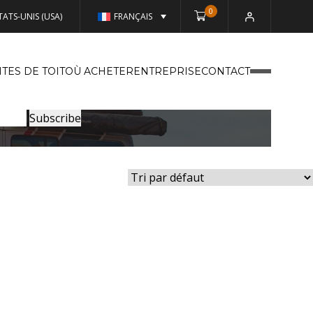
0
TATS-UNIS (USA)
FRANÇAIS
TES DE TOIT
OÙ ACHETER
ENTREPRISE
CONTACT