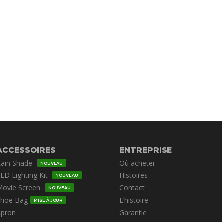
ACCESSOIRES
ENTREPRISE
Rain Shade
Où acheter
NOUVEAU
ED Lighting Kit
Histoires
NOUVEAU
Movie Screen
Contact
NOUVEAU
Shoe Bag
L’histoire
MISE À JOUR
Apron
Garantie