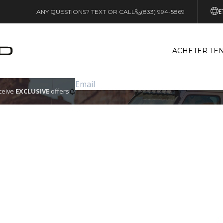
E
ANY QUESTIONS? TEXT OR CALL
(833) 994-5869
ACHETER TEN
eceive
EXCLUSIVE
offers