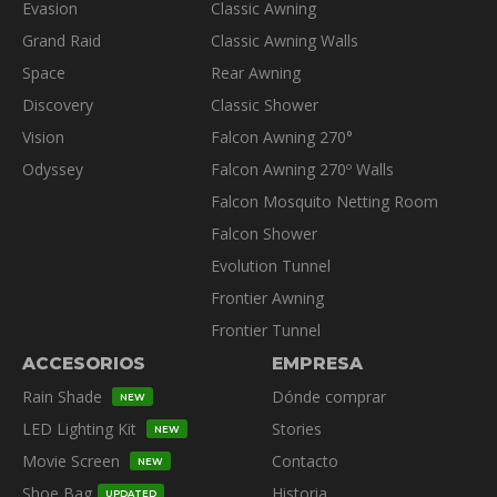
la
Evasion
Classic Awning
página
Grand Raid
Classic Awning Walls
de
Space
Rear Awning
producto
Discovery
Classic Shower
Vision
Falcon Awning 270°
Odyssey
Falcon Awning 270º Walls
Falcon Mosquito Netting Room
Falcon Shower
Evolution Tunnel
Frontier Awning
Frontier Tunnel
ACCESORIOS
EMPRESA
Rain Shade
Dónde comprar
NEW
LED Lighting Kit
Stories
NEW
Movie Screen
Contacto
NEW
Shoe Bag
Historia
UPDATED