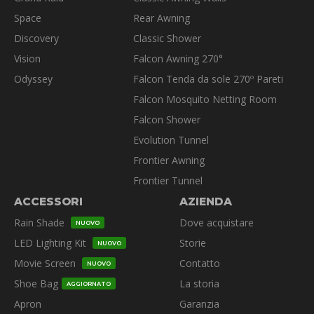
prodotto
Space
Rear Awning
Discovery
Classic Shower
Vision
Falcon Awning 270°
Odyssey
Falcon Tenda da sole 270º Pareti
Falcon Mosquito Netting Room
Falcon Shower
Evolution Tunnel
Frontier Awning
Frontier Tunnel
ACCESSORI
AZIENDA
Rain Shade
Dove acquistare
NUOVO
LED Lighting Kit
Storie
NUOVO
Movie Screen
Contatto
NUOVO
Shoe Bag
La storia
AGGIORNATO
Apron
Garanzia