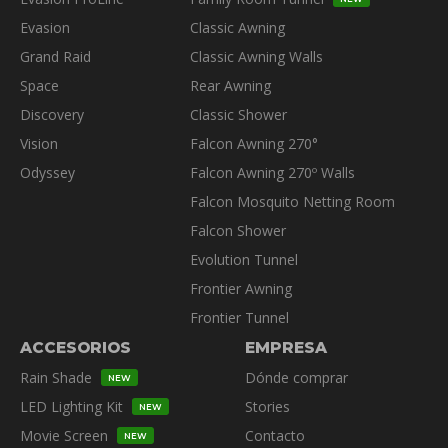
la
la
Evasion
Classic Awning
página
página
Grand Raid
Classic Awning Walls
de
de
producto
Space
Rear Awning
produc
Discovery
Classic Shower
Vision
Falcon Awning 270°
Odyssey
Falcon Awning 270º Walls
Falcon Mosquito Netting Room
Falcon Shower
Evolution Tunnel
Frontier Awning
Frontier Tunnel
ACCESORIOS
EMPRESA
Rain Shade
Dónde comprar
NEW
LED Lighting Kit
Stories
NEW
Movie Screen
Contacto
NEW