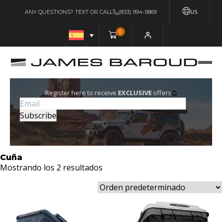
US
ANY QUESTIONS? TEXT OR CALL
(833) 994-5869
0
Register here to receive
EXCLUSIVE
offers
Cuña
Mostrando los 2 resultados