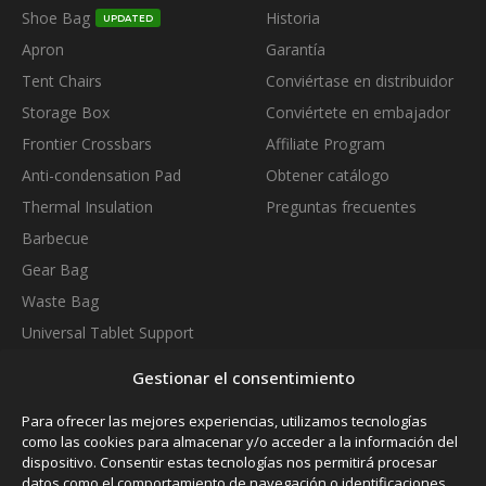
Shoe Bag
Historia
UPDATED
Apron
Garantía
Tent Chairs
Conviértase en distribuidor
Storage Box
Conviértete en embajador
Frontier Crossbars
Affiliate Program
Anti-condensation Pad
Obtener catálogo
Thermal Insulation
Preguntas frecuentes
Barbecue
Gear Bag
Waste Bag
Universal Tablet Support
Quick Release Bars
NEW
Gestionar el consentimiento
Thermozip Bedding System
NEW
SUBSCRIBE TO OUR NEWSLETTER
Para ofrecer las mejores experiencias, utilizamos tecnologías
como las cookies para almacenar y/o acceder a la información del
dispositivo. Consentir estas tecnologías nos permitirá procesar
datos como el comportamiento de navegación o identificaciones