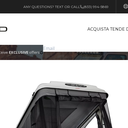
ANY QUESTIONS? TEXT OR CALL
(833) 994-5869
ACQUISTA TENDE 
eceive
EXCLUSIVE
offers