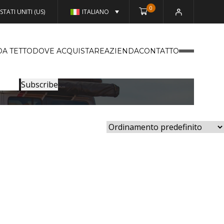
0
STATI UNITI (US)
ITALIANO
DA TETTO
DOVE ACQUISTARE
AZIENDA
CONTATTO