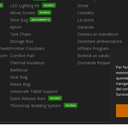
scelte
LED Lighting Kit
Storie
O
NUOVO
nella
Movie Screen
Contatto
NUOVO
pagina
Shoe Bag
La storia
del
AGGIORNATO
Apron
Garanzia
prodotto
Tent Chairs
Diventa un rivenditore
Storage Box
Diventare ambasciatore
Pareti
Frontier Crossbars
Affiliate Program
Room
Comfort Pad
Richiedi un catalogo
Thermal Insulation
Domande frequenti
Per for
Barbecue
memori
Gear Bag
queste 
navigaz
Waste Bag
del co
Universale Tablet Support
funzion
Quick Release Bars
NUOVO
Thermozip Bedding System
NUOVO