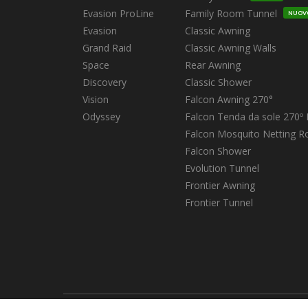
nella
Evasion ProLine
Family Room Tunnel
pagina
NUOV
Evasion
Classic Awning
del
Grand Raid
Classic Awning Walls
prodotto
Space
Rear Awning
Discovery
Classic Shower
Vision
Falcon Awning 270°
Odyssey
Falcon Tenda da sole 270º 
Falcon Mosquito Netting 
Falcon Shower
Evolution Tunnel
Frontier Awning
Frontier Tunnel