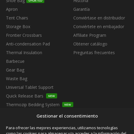
Shoe Bag
Historia
UPDATED
Apron
Garantía
Tent Chairs
Conviértase en distribuidor
Storage Box
Conviértete en embajador
Frontier Crossbars
Affiliate Program
Anti-condensation Pad
Obtener catálogo
Thermal Insulation
Preguntas frecuentes
Barbecue
Gear Bag
Waste Bag
Universal Tablet Support
Quick Release Bars
NEW
Thermozip Bedding System
NEW
SUBSCRIBE TO OUR NEWSLETTER
Gestionar el consentimiento
Para ofrecer las mejores experiencias, utilizamos tecnologías
como las cookies para almacenar y/o acceder a la información del