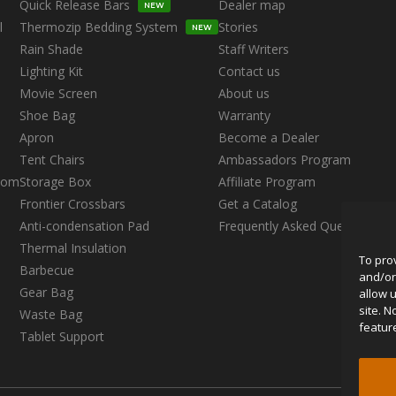
Quick Release Bars
Dealer map
NEW
l
Thermozip Bedding System
Stories
NEW
Rain Shade
Staff Writers
Lighting Kit
Contact us
Movie Screen
About us
Shoe Bag
Warranty
Apron
Become a Dealer
s
Tent Chairs
Ambassadors Program
oom
Storage Box
Affiliate Program
Frontier Crossbars
Get a Catalog
Anti-condensation Pad
Frequently Asked Questions
Thermal Insulation
To pro
Barbecue
and/or
Gear Bag
allow 
site. 
Waste Bag
featur
Tablet Support