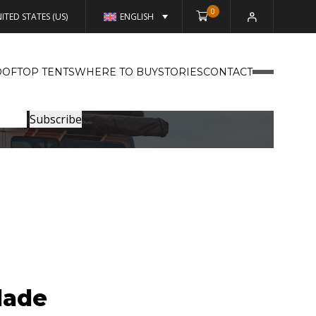
0
ITED STATES (US)
ENGLISH
OFTOP TENTS
WHERE TO BUY
STORIES
CONTACT
dade