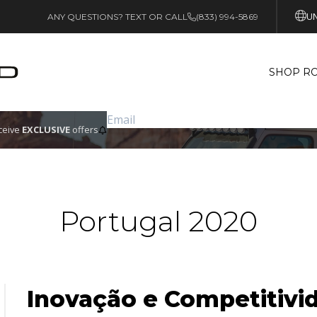
UN
ANY QUESTIONS? TEXT OR CALL
(833) 994-5869
SHOP RO
eceive
EXCLUSIVE
offers
Portugal 2020
Inovação e Competitivi