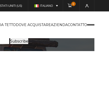
0
STATI UNITI (US)
ITALIANO
DA TETTO
DOVE ACQUISTARE
AZIENDA
CONTATTO