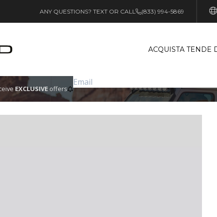
ANY QUESTIONS? TEXT OR CALL
(833) 994-5869
ACQUISTA TENDE 
eceive
EXCLUSIVE
offers