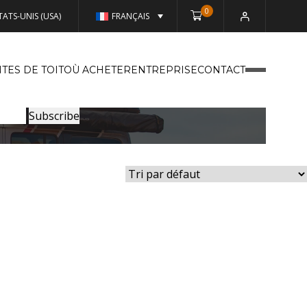
0
TATS-UNIS (USA)
FRANÇAIS
TES DE TOIT
OÙ ACHETER
ENTREPRISE
CONTACT