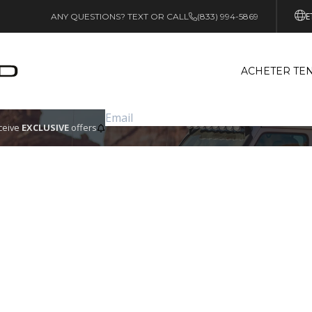
E
ANY QUESTIONS? TEXT OR CALL
(833) 994-5869
ACHETER TEN
eceive
EXCLUSIVE
offers