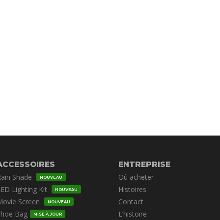
ACCESSOIRES
ENTREPRISE
Rain Shade
Où acheter
NOUVEAU
ED Lighting Kit
Histoires
NOUVEAU
Movie Screen
Contact
NOUVEAU
Shoe Bag
L’histoire
MISE À JOUR