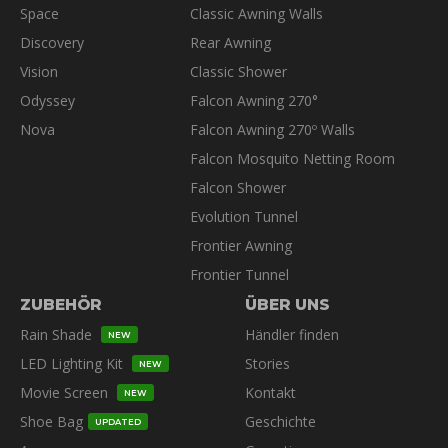
gewählt
Space
Classic Awning Walls
werden
Discovery
Rear Awning
Vision
Classic Shower
Odyssey
Falcon Awning 270°
Nova
Falcon Awning 270º Walls
Falcon Mosquito Netting Room
Falcon Shower
Evolution Tunnel
Frontier Awning
Frontier Tunnel
ZUBEHÖR
ÜBER UNS
Rain Shade
Händler finden
NEW
LED Lighting Kit
Stories
NEW
Movie Screen
Kontakt
NEW
Shoe Bag
Geschichte
UPDATED