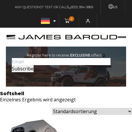
US
ANY QUESTIONS? TEXT OR CALL
(833) 994-5869
0
Register here to receive
EXCLUSIVE
offers
Softshell
Einzelnes Ergebnis wird angezeigt