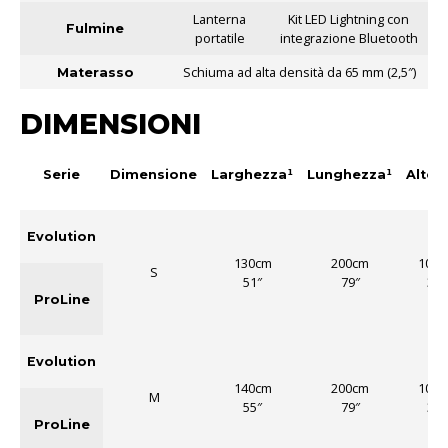
Lanterna
Kit LED Lightning con
Fulmine
portatile
integrazione Bluetooth
Schiuma ad alta densità da 65 mm (2,5″)
Materasso
DIMENSIONI
Serie
Dimensione
Larghezza¹
Lunghezza¹
Altez
Evolution
130cm
200cm
100c
S
51″
79″
39″
ProLine
Evolution
140cm
200cm
100c
M
55″
79″
39″
ProLine