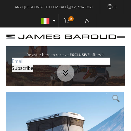
US
ANY QUESTIONS? TEXT OR CALL
(833) 994-5869
0
Register here to receive
EXCLUSIVE
offers