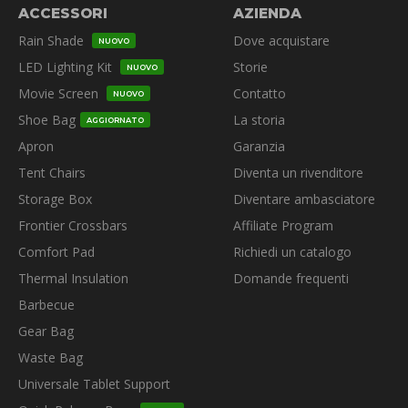
ACCESSORI
AZIENDA
Rain Shade
Dove acquistare
NUOVO
LED Lighting Kit
Storie
NUOVO
Movie Screen
Contatto
NUOVO
Shoe Bag
La storia
AGGIORNATO
Apron
Garanzia
Tent Chairs
Diventa un rivenditore
Storage Box
Diventare ambasciatore
Frontier Crossbars
Affiliate Program
Comfort Pad
Richiedi un catalogo
Thermal Insulation
Domande frequenti
Barbecue
Gear Bag
Waste Bag
Universale Tablet Support