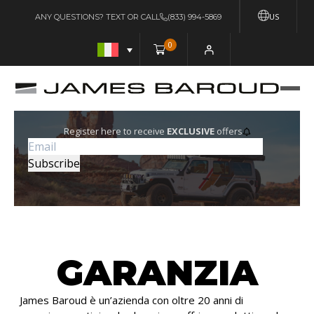
US
ANY QUESTIONS? TEXT OR CALL
(833) 994-5869
0
Register here to receive
EXCLUSIVE
offers
GARANZIA
James Baroud è un’azienda con oltre 20 anni di