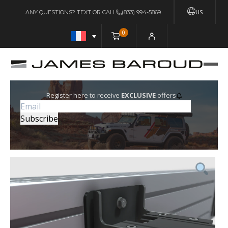
US
ANY QUESTIONS? TEXT OR CALL
(833) 994-5869
0
Register here to receive
EXCLUSIVE
offers