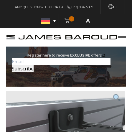
US
ANY QUESTIONS? TEXT OR CALL
(833) 994-5869
0
Register here to receive
EXCLUSIVE
offers