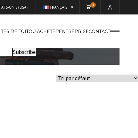
0
TATS-UNIS (USA)
FRANÇAIS
TES DE TOIT
OÙ ACHETER
ENTREPRISE
CONTACT