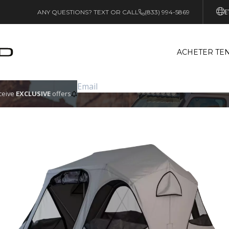
E
ANY QUESTIONS? TEXT OR CALL
(833) 994-5869
ACHETER TEN
eceive
EXCLUSIVE
offers