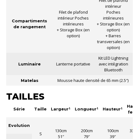
Filet de plafond
intérieur
Filet de plafond
Poches
intérieur Poches
intérieures
Compartiments
intérieures
+ Storage Box (en
de rangement
+ Storage Box (en
option)
option)
+ Barres
transversales (en
option)
Kit LED Lightning
Lanterne portative
avec intégration
Luminaire
Bluetooth
Mousse haute densité de 65 mm (2.5″)
Matelas
TAILLES
Haut
Série
Taille
Largeur¹
Longueur¹
Hauteur¹
ferm
Evolution
130cm
200cm
100cm
33.5
S
51″
79″
39″
13″