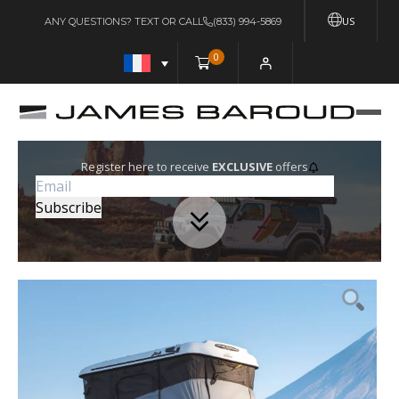
US
ANY QUESTIONS? TEXT OR CALL
(833) 994-5869
0
Register here to receive
EXCLUSIVE
offers