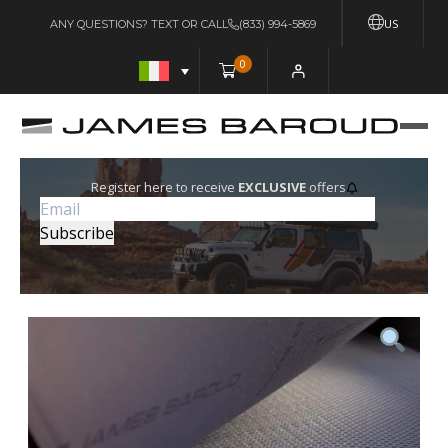
US
ANY QUESTIONS? TEXT OR CALL
(833) 994-5869
0
Register here to receive
EXCLUSIVE
offers