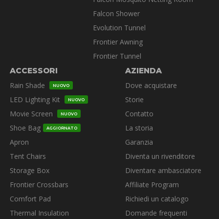
Falcon Shower
Evolution Tunnel
Frontier Awning
Frontier Tunnel
ACCESSORI
AZIENDA
Rain Shade
Dove acquistare
NUOVO
LED Lighting Kit
Storie
NUOVO
Movie Screen
Contatto
NUOVO
Shoe Bag
La storia
AGGIORNATO
Apron
Garanzia
Tent Chairs
Diventa un rivenditore
Storage Box
Diventare ambasciatore
Frontier Crossbars
Affiliate Program
Comfort Pad
Richiedi un catalogo
Thermal Insulation
Domande frequenti