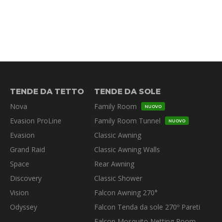
TENDE DA TETTO
TENDE DA SOLE
Nova
Family Room
NUOVO
Evasion ProLine
Family Room Tunnel
NUOVO
Evasion
Classic Awning
Grand Raid
Classic Awning Walls
Space
Rear Awning
Discovery
Classic Shower
Vision
Falcon Awning 270°
Odyssey
Falcon Tenda da sole 270º Pareti
Falcon Mosquito Netting Room