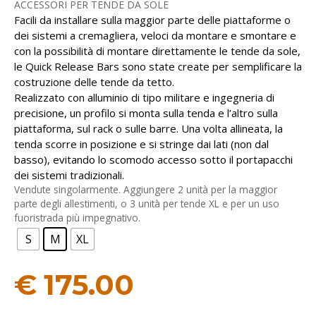
ACCESSORI PER TENDE DA SOLE
Facili da installare sulla maggior parte delle piattaforme o
CONFIGURAZIONE RAPIDA DELL’AUTO
INSTALLAZIONE SEMPLICE
dei sistemi a cremagliera, veloci da montare e smontare e
con la possibilità di montare direttamente le tende da sole,
le Quick Release Bars sono state create per semplificare la
costruzione delle tende da tetto.
Realizzato con alluminio di tipo militare e ingegneria di
precisione, un profilo si monta sulla tenda e l’altro sulla
piattaforma, sul rack o sulle barre. Una volta allineata, la
tenda scorre in posizione e si stringe dai lati (non dal
basso), evitando lo scomodo accesso sotto il portapacchi
dei sistemi tradizionali.
Vendute singolarmente. Aggiungere 2 unità per la maggior
parte degli allestimenti, o 3 unità per tende XL e per un uso
fuoristrada più impegnativo.
S
M
XL
€
175.00