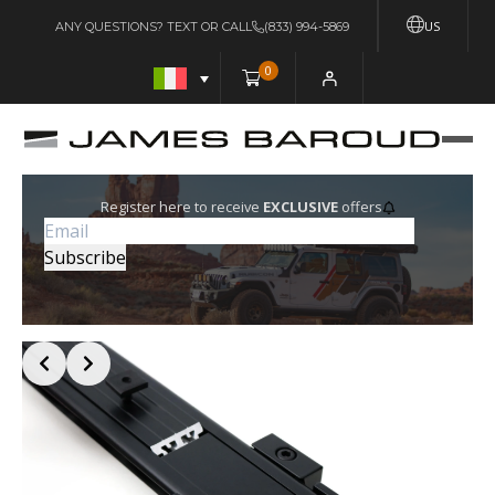
US
ANY QUESTIONS? TEXT OR CALL
(833) 994-5869
0
Register here to receive
EXCLUSIVE
offers