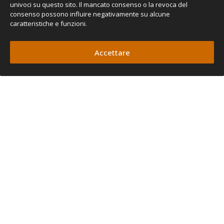
univoci su questo sito. Il mancato consenso o la revoca del
consenso possono influire negativamente su alcune
caratteristiche e funzioni.
Accettare
STAFFE CLASSIC
AWNING PER TENDE
DA SOLE