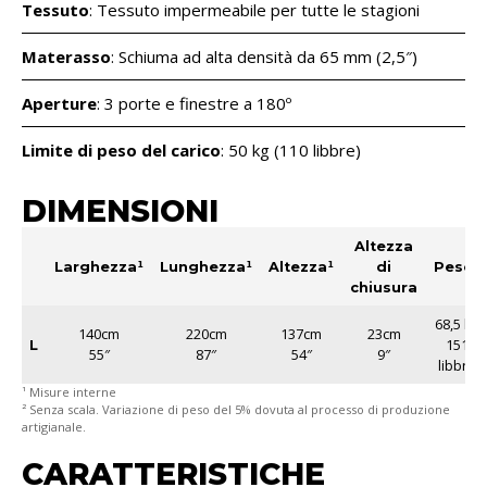
Tessuto
: Tessuto impermeabile per tutte le stagioni
Materasso
: Schiuma ad alta densità da 65 mm (2,5″)
Aperture
: 3 porte e finestre a 180º
Limite di peso del carico
: 50 kg (110 libbre)
DIMENSIONI
Altezza
Larghezza¹
Lunghezza¹
Altezza¹
di
Peso²
chiusura
68,5 kg
140cm
220cm
137cm
23cm
151
L
55″
87″
54″
9″
libbre
¹ Misure interne
² Senza scala. Variazione di peso del 5% dovuta al processo di produzione
artigianale.
CARATTERISTICHE