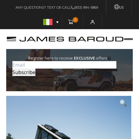
US
ANY QUESTIONS? TEXT OR CALL
(833) 994-5869
0
Register here to receive
EXCLUSIVE
offers