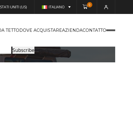
0
STATI UNITI (US)
ITALIANO
DA TETTO
DOVE ACQUISTARE
AZIENDA
CONTATTO