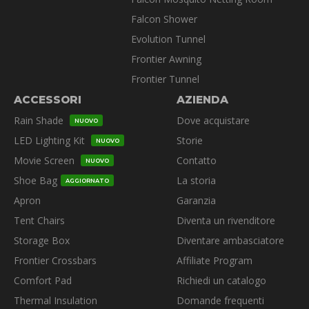
Falcon Shower
Evolution Tunnel
Frontier Awning
Frontier Tunnel
ACCESSORI
AZIENDA
Rain Shade
Dove acquistare
NUOVO
LED Lighting Kit
Storie
NUOVO
Movie Screen
Contatto
NUOVO
Shoe Bag
La storia
AGGIORNATO
Apron
Garanzia
Tent Chairs
Diventa un rivenditore
Storage Box
Diventare ambasciatore
Frontier Crossbars
Affiliate Program
Comfort Pad
Richiedi un catalogo
Thermal Insulation
Domande frequenti