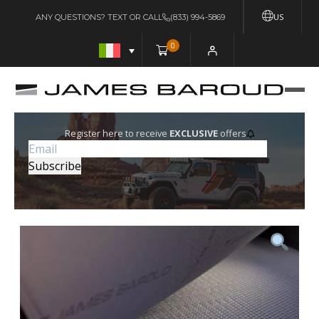
US
ANY QUESTIONS? TEXT OR CALL
(833) 994-5869
0
Register here to receive
EXCLUSIVE
offers