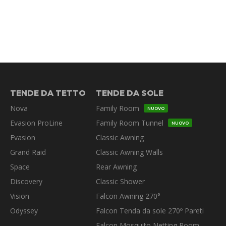
TENDE DA TETTO
TENDE DA SOLE
Nova
Family Room
NUOVO
Evasion ProLine
Family Room Tunnel
NUOVO
Evasion
Classic Awning
Grand Raid
Classic Awning Walls
Space
Rear Awning
Discovery
Classic Shower
Vision
Falcon Awning 270°
Odyssey
Falcon Tenda da sole 270º Pareti
Falcon Mosquito Netting Room