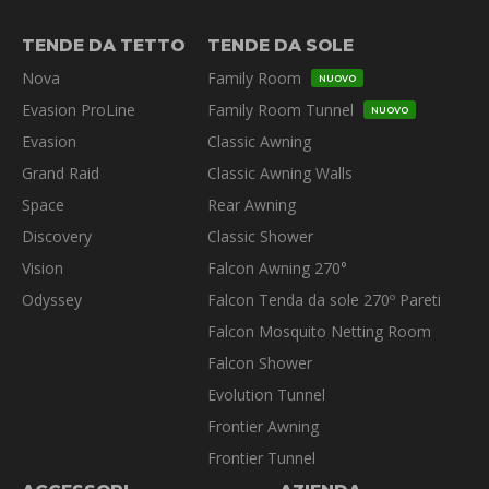
opzioni
possono
TENDE DA TETTO
TENDE DA SOLE
essere
Nova
Family Room
NUOVO
scelte
Evasion ProLine
Family Room Tunnel
nella
NUOVO
pagina
Evasion
Classic Awning
del
Grand Raid
Classic Awning Walls
prodotto
Space
Rear Awning
Discovery
Classic Shower
Vision
Falcon Awning 270°
Odyssey
Falcon Tenda da sole 270º Pareti
Falcon Mosquito Netting Room
Falcon Shower
Evolution Tunnel
Frontier Awning
Frontier Tunnel