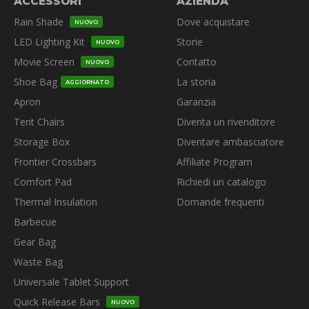
ACCESSORI
AZIENDA
Rain Shade
Dove acquistare
NUOVO
LED Lighting Kit
Storie
NUOVO
Movie Screen
Contatto
NUOVO
Shoe Bag
La storia
AGGIORNATO
Apron
Garanzia
Tent Chairs
Diventa un rivenditore
Storage Box
Diventare ambasciatore
Frontier Crossbars
Affiliate Program
Comfort Pad
Richiedi un catalogo
Thermal Insulation
Domande frequenti
Barbecue
Gear Bag
Waste Bag
Universale Tablet Support
Quick Release Bars
NUOVO