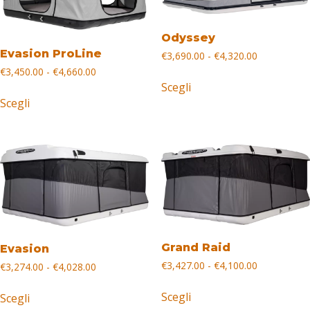
Odyssey
Evasion ProLine
Fascia
€
3,690.00
-
€
4,320.00
di
Fascia
€
3,450.00
-
€
4,660.00
Questo
prezzo:
di
Scegli
Questo
prodotto
da
prezzo:
Scegli
prodotto
ha
€3,690.00
da
ha
più
a
€3,450.00
€4,320.00
più
a
varianti.
€4,660.00
varianti.
Le
Le
opzioni
opzioni
possono
possono
essere
essere
scelte
scelte
nella
Grand Raid
Evasion
nella
pagina
Fascia
€
3,427.00
-
€
4,100.00
Fascia
€
3,274.00
-
€
4,028.00
pagina
del
di
di
Questo
Questo
del
prodotto
prezzo:
prezzo:
Scegli
Scegli
prodotto
prodotto
da
prodotto
da