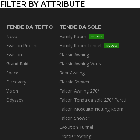
varianti.
FILTER BY ATTRIBUTE
Le
opzioni
possono
TENDE DA TETTO
TENDE DA SOLE
essere
Nova
Family Room
NUOVO
scelte
Evasion ProLine
Family Room Tunnel
nella
NUOVO
pagina
Evasion
Classic Awning
del
Grand Raid
Classic Awning Walls
prodotto
Space
Rear Awning
Discovery
Classic Shower
Vision
Falcon Awning 270°
Odyssey
Falcon Tenda da sole 270º Pareti
Falcon Mosquito Netting Room
Falcon Shower
Evolution Tunnel
Frontier Awning