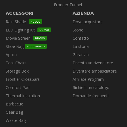
Frontier Tunnel
ACCESSORI
AZIENDA
Rain Shade
Dove acquistare
NUOVO
LED Lighting Kit
Storie
NUOVO
Movie Screen
Contatto
NUOVO
Shoe Bag
La storia
AGGIORNATO
Apron
Garanzia
Tent Chairs
Diventa un rivenditore
Storage Box
Diventare ambasciatore
Frontier Crossbars
Affiliate Program
Comfort Pad
Richiedi un catalogo
Thermal Insulation
Domande frequenti
Barbecue
Gear Bag
Waste Bag