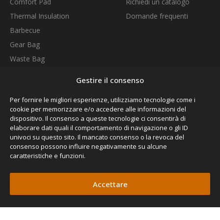
Comfort Pad
Richiedi un catalogo
Thermal Insulation
Domande frequenti
Barbecue
Gear Bag
Waste Bag
Universale Tablet Support
Gestire il consenso
Quick Release Bars
NUOVO
Per fornire le migliori esperienze, utilizziamo tecnologie come i
Thermozip Bedding System
NUOVO
cookie per memorizzare e/o accedere alle informazioni del
ISCRIVITI ALLA NOSTRA NEWSLETTER
dispositivo. Il consenso a queste tecnologie ci consentirà di
elaborare dati quali il comportamento di navigazione o gli ID
univoci su questo sito. Il mancato consenso o la revoca del
consenso possono influire negativamente su alcune
caratteristiche e funzioni.
SEGUITECI
Accettare