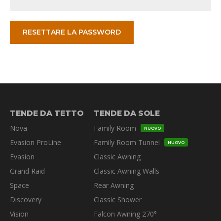
RESETTARE LA PASSWORD
TENDE DA TETTO
TENDE DA SOLE
Nova
Family Room
NUOVO
Evasion ProLine
Family Room Tunnel
NUOVO
Evasion
Classic Awning
Grand Raid
Classic Awning Walls
Space
Rear Awning
Discovery
Classic Shower
Vision
Falcon Awning 270°