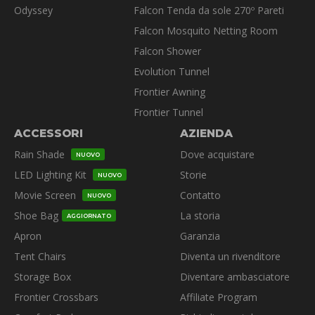
Odyssey
Falcon Tenda da sole 270º Pareti
Falcon Mosquito Netting Room
Falcon Shower
Evolution Tunnel
Frontier Awning
Frontier Tunnel
ACCESSORI
AZIENDA
Rain Shade
Dove acquistare
NUOVO
LED Lighting Kit
Storie
NUOVO
Movie Screen
Contatto
NUOVO
Shoe Bag
La storia
AGGIORNATO
Apron
Garanzia
Tent Chairs
Diventa un rivenditore
Storage Box
Diventare ambasciatore
Frontier Crossbars
Affiliate Program