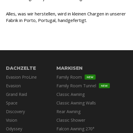
Alles, was wir herstellen, wird in kleinen Chargen in unserer
Fabrik in Porto, Portugal, handgefertigt.
DACHZELTE
MARKISEN
Evasion ProLine
Family Room
NEW
Evasion
Family Room Tunnel
NEW
Grand Raid
Classic Awning
Space
Classic Awning Walls
Discovery
Rear Awning
Vision
Classic Shower
Odyssey
Falcon Awning 270°