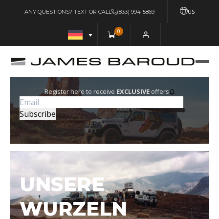
US
ANY QUESTIONS? TEXT OR CALL
(833) 994-5869
0
Register here to receive
EXCLUSIVE
offers
UNSERE
WURZELN