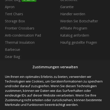
Apron
Garantie
Tent Chairs
Händler werden
Storage Box
Werden Sie Botschafter
Frontier Crossbars
Affiliate Program
Anti-condensation Pad
Katalog anfordern
Thermal Insulation
Häufig gestellte Fragen
Barbecue
Gear Bag
Waste Bag
Zustimmungen verwalten
Universal Tablet Support
Um Ihnen ein optimales Erlebnis zu bieten, verwenden wir
Quick Release Bars
NEW
Technologien wie Cookies, um Geräteinformationen zu speichern
Thermozip Bedding System
und/oder darauf zuzugreifen. Wenn Sie diesen Technologien
NEW
zustimmen, können wir Daten wie das Surfverhalten oder
SUBSCRIBE TO OUR NEWSLETTER
eindeutige IDs auf dieser Website verarbeiten. Wenn Sie Ihre
Zustimmung nicht erteilen oder zurückziehen, können bestimmte
Merkmale und Funktionen beeinträchtigt werden.