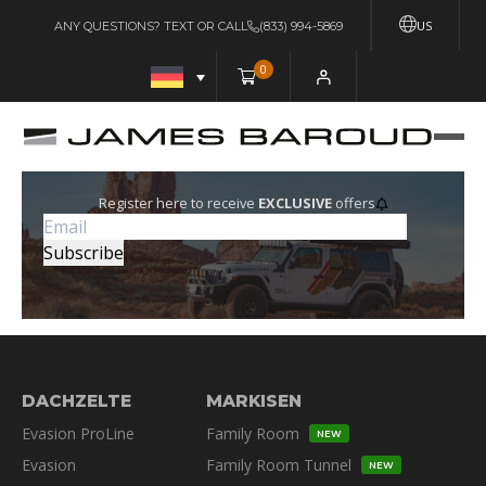
US
ANY QUESTIONS? TEXT OR CALL
(833) 994-5869
0
Register here to receive
EXCLUSIVE
offers
DACHZELTE
MARKISEN
Evasion ProLine
Family Room
NEW
Evasion
Family Room Tunnel
NEW