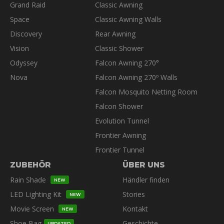
Grand Raid
Classic Awning
Space
Classic Awning Walls
Discovery
Rear Awning
Vision
Classic Shower
Odyssey
Falcon Awning 270°
Nova
Falcon Awning 270º Walls
Falcon Mosquito Netting Room
Falcon Shower
Evolution Tunnel
Frontier Awning
Frontier Tunnel
ZUBEHÖR
ÜBER UNS
Rain Shade
Händler finden
NEW
LED Lighting Kit
Stories
NEW
Movie Screen
Kontakt
NEW
Shoe Bag
Geschichte
UPDATED