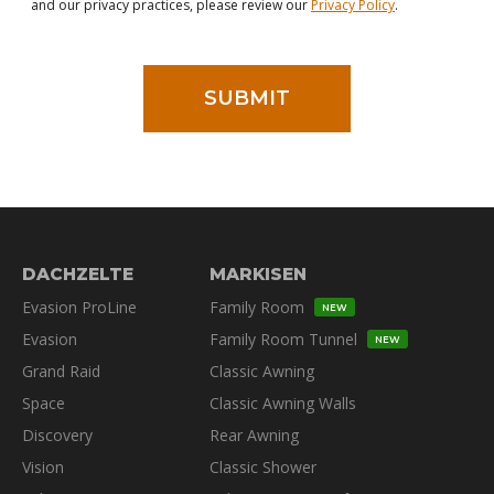
and our privacy practices, please review our
Privacy Policy
.
DACHZELTE
MARKISEN
Evasion ProLine
Family Room
NEW
Evasion
Family Room Tunnel
NEW
Grand Raid
Classic Awning
Space
Classic Awning Walls
Discovery
Rear Awning
Vision
Classic Shower