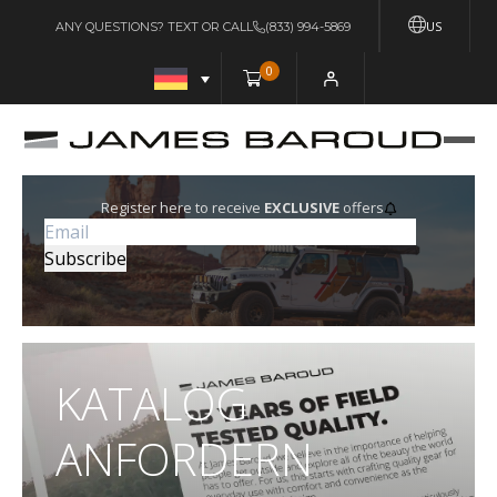
US
ANY QUESTIONS? TEXT OR CALL
(833) 994-5869
0
Register here to receive
EXCLUSIVE
offers
KATALOG
ANFORDERN