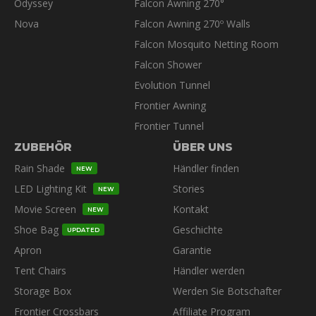
Odyssey
Falcon Awning 270°
Nova
Falcon Awning 270º Walls
Falcon Mosquito Netting Room
Falcon Shower
Evolution Tunnel
Frontier Awning
Frontier Tunnel
ZUBEHÖR
ÜBER UNS
Rain Shade
Händler finden
NEW
LED Lighting Kit
Stories
NEW
Movie Screen
Kontakt
NEW
Shoe Bag
Geschichte
UPDATED
Apron
Garantie
Tent Chairs
Händler werden
Storage Box
Werden Sie Botschafter
Frontier Crossbars
Affiliate Program