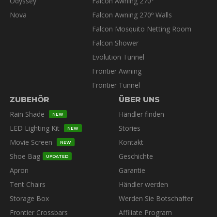
Odyssey
Falcon Awning 270°
Nova
Falcon Awning 270º Walls
Falcon Mosquito Netting Room
Falcon Shower
Evolution Tunnel
Frontier Awning
Frontier Tunnel
ZUBEHÖR
ÜBER UNS
Rain Shade
Händler finden
NEW
LED Lighting Kit
Stories
NEW
Movie Screen
Kontakt
NEW
Shoe Bag
Geschichte
UPDATED
Apron
Garantie
Tent Chairs
Händler werden
Storage Box
Werden Sie Botschafter
Frontier Crossbars
Affiliate Program