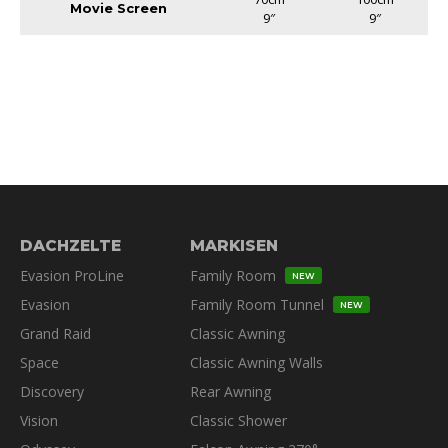
Movie Screen
9″
9″
DACHZELTE
MARKISEN
Evasion ProLine
Family Room
NEW
Evasion
Family Room Tunnel
NEW
Grand Raid
Classic Awning
Space
Classic Awning Walls
Discovery
Rear Awning
Vision
Classic Shower