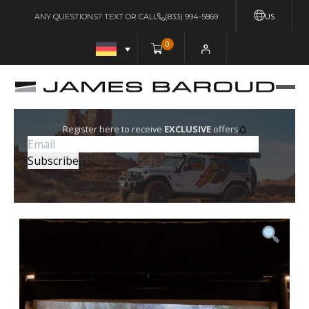
US
ANY QUESTIONS? TEXT OR CALL
(833) 994-5869
0
Register here to receive
EXCLUSIVE
offers