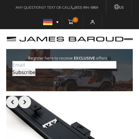
US
ANY QUESTIONS? TEXT OR CALL
(833) 994-5869
0
Register here to receive
EXCLUSIVE
offers