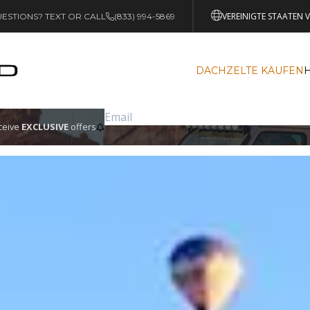
VEREINIGTE STAATEN 
ESTIONS? TEXT OR CALL
(833) 994-5869
DACHZELTE KAUFEN
eceive
EXCLUSIVE
offers