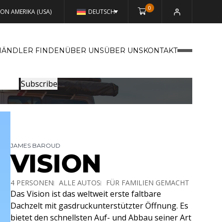
0
VON AMERIKA (USA)
DEUTSCH
HÄNDLER FINDEN
ÜBER UNSÜBER UNS
KONTAKT
JAMES BAROUD
VISION
4 PERSONEN
ALLE AUTOS
FÜR FAMILIEN GEMACHT
Das Vision ist das weltweit erste faltbare
SOFTSHELL
Dachzelt mit gasdruckunterstützter Öffnung. Es
bietet den schnellsten Auf- und Abbau seiner Art