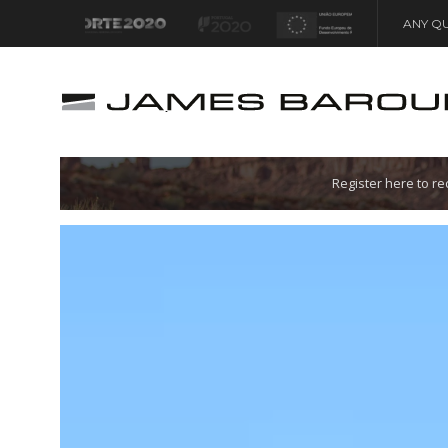
ANY QU
Let's go!
Register here to r