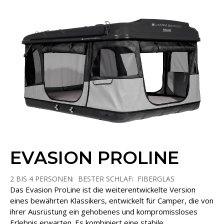
EVASION PROLINE
2 BIS 4 PERSONEN
BESTER SCHLAF
FIBERGLAS
Das Evasion ProLine ist die weiterentwickelte Version
PARALLELÖFFNUNG
eines bewährten Klassikers, entwickelt für Camper, die von
ihrer Ausrüstung ein gehobenes und kompromissloses
Erlebnis erwarten. Es kombiniert eine stabile