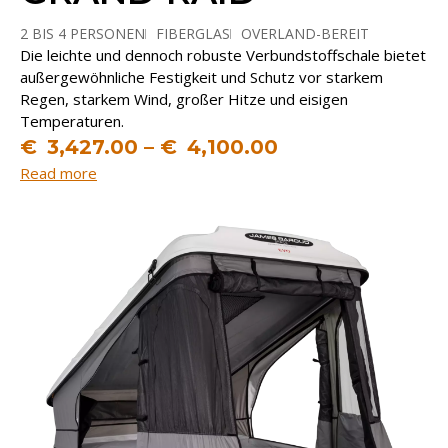
2 BIS 4 PERSONEN
FIBERGLAS
OVERLAND-BEREIT
Die leichte und dennoch robuste Verbundstoffschale bietet
STAURAUM
außergewöhnliche Festigkeit und Schutz vor starkem
Regen, starkem Wind, großer Hitze und eisigen
Temperaturen.
€
3,427.00
–
€
4,100.00
Read more