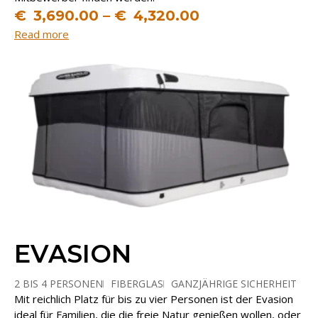
€
3,690.00
–
€
4,320.00
Read more
EVASION
2 BIS 4 PERSONEN
FIBERGLAS
GANZJÄHRIGE SICHERHEIT
Mit reichlich Platz für bis zu vier Personen ist der Evasion
PARALLELÖFFNUNG
ideal für Familien, die die freie Natur genießen wollen, oder