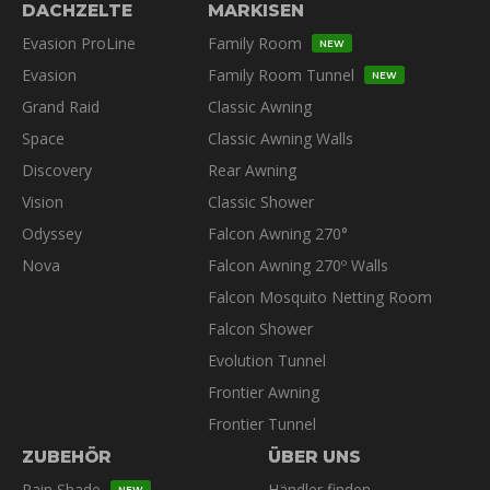
DACHZELTE
MARKISEN
Evasion ProLine
Family Room
NEW
Evasion
Family Room Tunnel
NEW
Grand Raid
Classic Awning
Space
Classic Awning Walls
Discovery
Rear Awning
Vision
Classic Shower
Odyssey
Falcon Awning 270°
Nova
Falcon Awning 270º Walls
Falcon Mosquito Netting Room
Falcon Shower
Evolution Tunnel
Frontier Awning
Frontier Tunnel
ZUBEHÖR
ÜBER UNS
Rain Shade
Händler finden
NEW