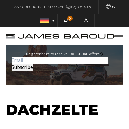
US
ANY QUESTIONS? TEXT OR CALL
(833) 994-5869
0
Register here to receive
EXCLUSIVE
offers
DACHZELTE