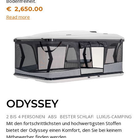
Bodenfreiheit.
€
2,650.00
Read more
ODYSSEY
2 BIS 4 PERSONEN
ABS
BESTER SCHLAF
LUXUS-CAMPING
Mit den fortschrittlichsten und hochwertigsten Stoffen
PARALLELÖFFNUNG
bietet der Odyssey einen Komfort, den Sie bei keinem
Mitbewerber finden werden.