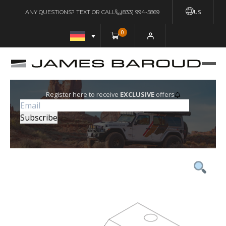
US
ANY QUESTIONS? TEXT OR CALL
(833) 994-5869
0
Register here to receive
EXCLUSIVE
offers