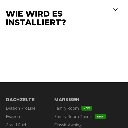
WIE WIRD ES
INSTALLIERT?
DACHZELTE
MARKISEN
Evasion ProLine
Family Room
NEW
Evasion
Family Room Tunnel
NEW
Grand Raid
Classic Awning