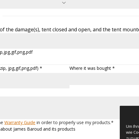
f the damage(s), tent closed and open, and the tent mounte
p,jpg,gif,png,pdf
ip, jpg,gif,png,pdf) *
Where it was bought *
the
Warranty Guide
in order to properly use my products.*
Um Ihn
ws about James Baroud and its products
wie Co
zuzugr