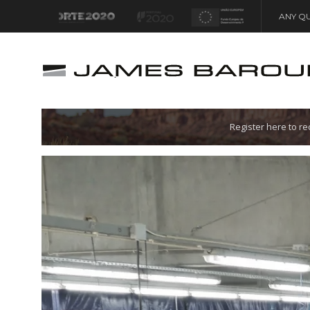
ANY QU
Let's go!
Register here to r