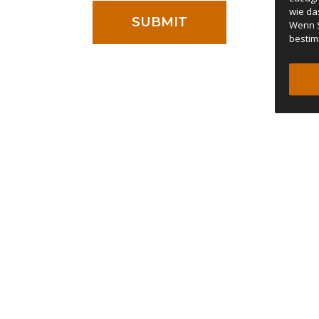
wie da
Wenn S
bestim
oder einer Anfechtung ist das Gericht in Porto, Portugal, zuständig.
ZUBEHÖR
ÜBER UNS
Rain Shade
Händler finden
NEW
LED Lighting Kit
Stories
NEW
Movie Screen
Kontakt
NEW