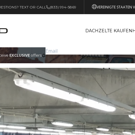
VEREINIGTE STAATEN 
ESTIONS? TEXT OR CALL
(833) 994-5869
DACHZELTE KAUFEN
eceive
EXCLUSIVE
offers