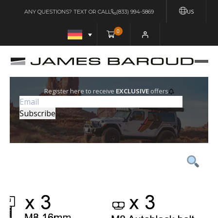
US
ANY QUESTIONS? TEXT OR CALL
(833) 994-5869
0
Register here to receive
EXCLUSIVE
offers