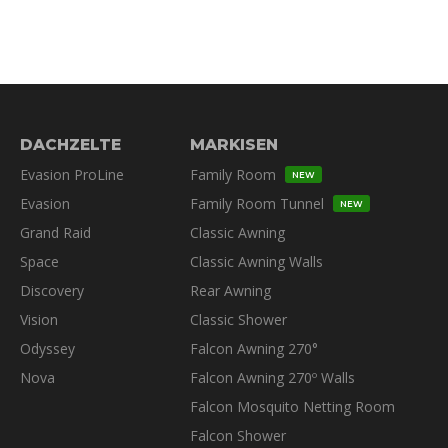
DACHZELTE
MARKISEN
Evasion ProLine
Family Room
NEW
Evasion
Family Room Tunnel
NEW
Grand Raid
Classic Awning
Space
Classic Awning Walls
Discovery
Rear Awning
Vision
Classic Shower
Odyssey
Falcon Awning 270°
Nova
Falcon Awning 270º Walls
Falcon Mosquito Netting Room
Falcon Shower